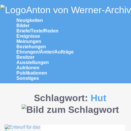
Anton von Werner-Archiv
Neuigkeiten
Bilder
Briefe/Texte/Reden
Ereignisse
Meinungen
Beziehungen
Ehrungen/Ämter/Aufträge
Besitzer
Ausstellungen
Auktionen
Publikationen
Sonstiges
Schlagwort:
Hut