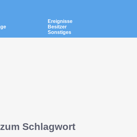
Ereignisse
äge
Besitzer
Sonstiges