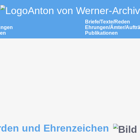
Anton von Werner-Archiv
Briefe/Texte/Reden
ungen
Ehrungen/Ämter/Auftr
nen
Publikationen
rden und Ehrenzeichen