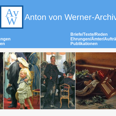
Anton von Werner-Archi
Briefe/Texte/Reden
ungen
Ehrungen/Ämter/Auftr
nen
Publikationen