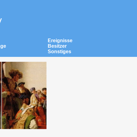
v
Ereignisse
äge
Besitzer
Sonstiges