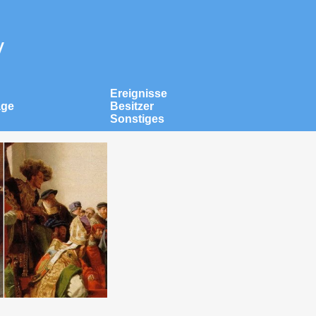
v
Ereignisse
äge
Besitzer
Sonstiges