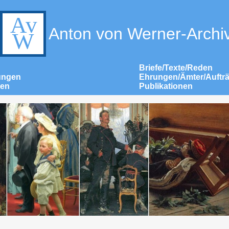
Anton von Werner-Archi
Briefe/Texte/Reden
ungen
Ehrungen/Ämter/Auftr
nen
Publikationen