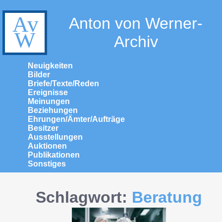
Anton von Werner-
Archiv
Neuigkeiten
Bilder
Briefe/Texte/Reden
Ereignisse
Meinungen
Beziehungen
Ehrungen/Ämter/Aufträge
Besitzer
Ausstellungen
Auktionen
Publikationen
Sonstiges
Schlagwort:
Beratung