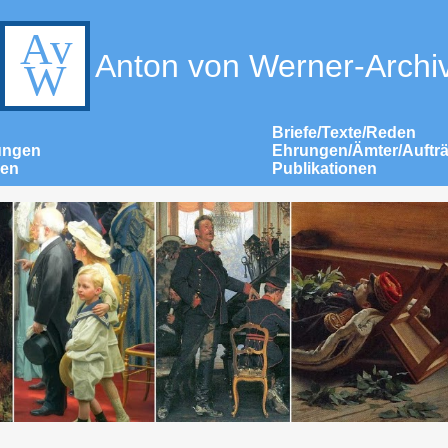
Anton von Werner-Archi
Briefe/Texte/Reden
ungen
Ehrungen/Ämter/Auftr
nen
Publikationen