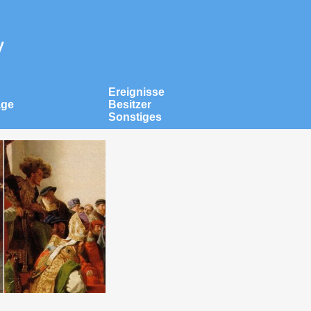
v
Ereignisse
äge
Besitzer
Sonstiges