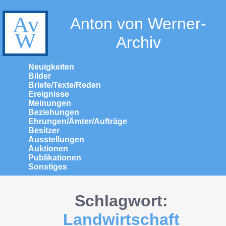
Anton von Werner-
Archiv
Neuigkeiten
Bilder
Briefe/Texte/Reden
Ereignisse
Meinungen
Beziehungen
Ehrungen/Ämter/Aufträge
Besitzer
Ausstellungen
Auktionen
Publikationen
Sonstiges
Schlagwort:
Landwirtschaft