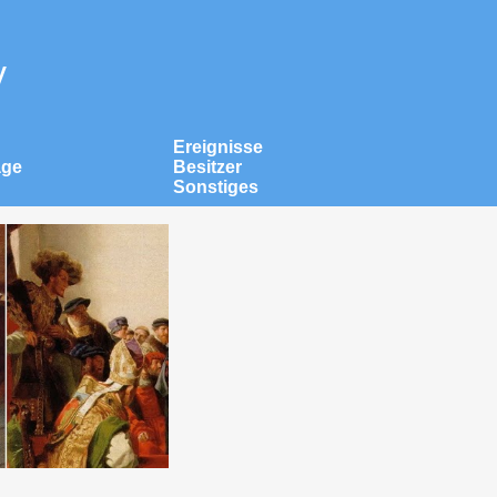
v
Ereignisse
äge
Besitzer
Sonstiges