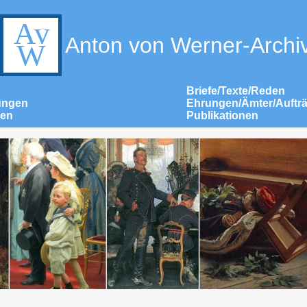
Anton von Werner-Archi
Briefe/Texte/Reden
ungen
Ehrungen/Ämter/Auftr
nen
Publikationen