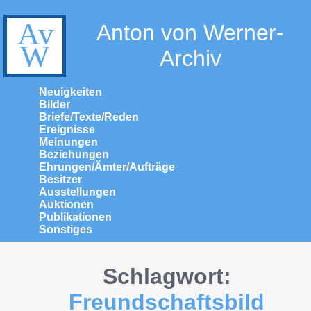
Anton von Werner-
Archiv
Neuigkeiten
Bilder
Briefe/Texte/Reden
Ereignisse
Meinungen
Beziehungen
Ehrungen/Ämter/Aufträge
Besitzer
Ausstellungen
Auktionen
Publikationen
Sonstiges
Schlagwort:
Freundschaftsbild