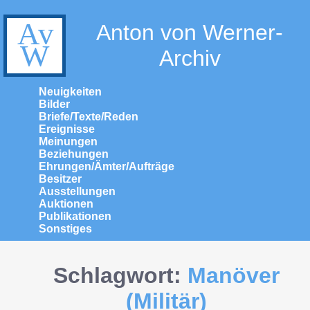
Anton von Werner-
Archiv
Neuigkeiten
Bilder
Briefe/Texte/Reden
Ereignisse
Meinungen
Beziehungen
Ehrungen/Ämter/Aufträge
Besitzer
Ausstellungen
Auktionen
Publikationen
Sonstiges
Schlagwort:
Manöver
(Militär)