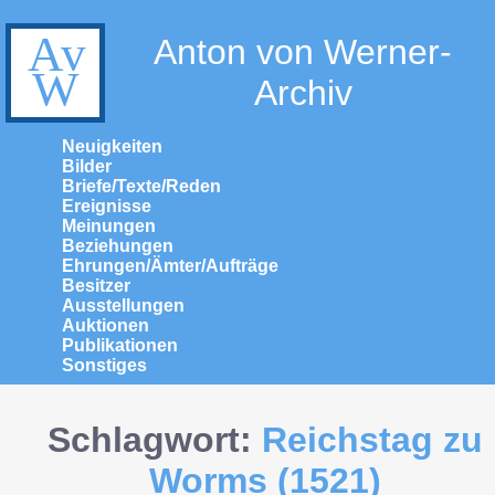
Anton von Werner-
Archiv
Neuigkeiten
Bilder
Briefe/Texte/Reden
Ereignisse
Meinungen
Beziehungen
Ehrungen/Ämter/Aufträge
Besitzer
Ausstellungen
Auktionen
Publikationen
Sonstiges
Schlagwort:
Reichstag zu
Worms (1521)