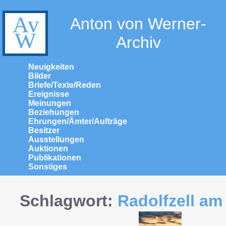
Anton von Werner-
Archiv
Neuigkeiten
Bilder
Briefe/Texte/Reden
Ereignisse
Meinungen
Beziehungen
Ehrungen/Ämter/Aufträge
Besitzer
Ausstellungen
Auktionen
Publikationen
Sonstiges
Schlagwort:
Radolfzell am