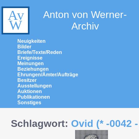
Anton von Werner-
Archiv
Neuigkeiten
Bilder
Briefe/Texte/Reden
Ereignisse
Meinungen
Beziehungen
Ehrungen/Ämter/Aufträge
Besitzer
Ausstellungen
Auktionen
Publikationen
Sonstiges
Schlagwort:
Ovid (* -0042 -