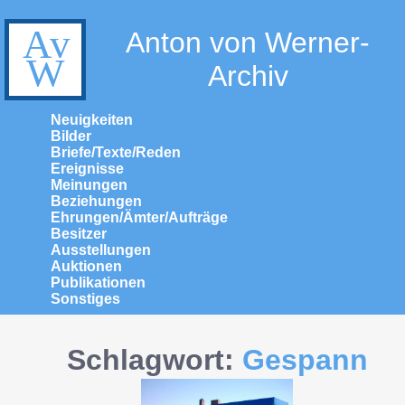
Anton von Werner-
Archiv
Neuigkeiten
Bilder
Briefe/Texte/Reden
Ereignisse
Meinungen
Beziehungen
Ehrungen/Ämter/Aufträge
Besitzer
Ausstellungen
Auktionen
Publikationen
Sonstiges
Schlagwort:
Gespann