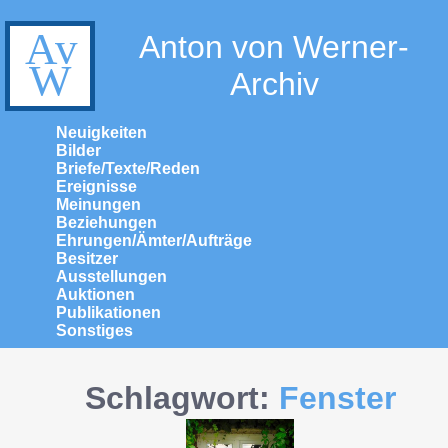
Anton von Werner-
Archiv
Neuigkeiten
Bilder
Briefe/Texte/Reden
Ereignisse
Meinungen
Beziehungen
Ehrungen/Ämter/Aufträge
Besitzer
Ausstellungen
Auktionen
Publikationen
Sonstiges
Schlagwort:
Fenster