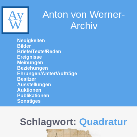
Anton von Werner-
Archiv
Neuigkeiten
Bilder
Briefe/Texte/Reden
Ereignisse
Meinungen
Beziehungen
Ehrungen/Ämter/Aufträge
Besitzer
Ausstellungen
Auktionen
Publikationen
Sonstiges
Schlagwort:
Quadratur