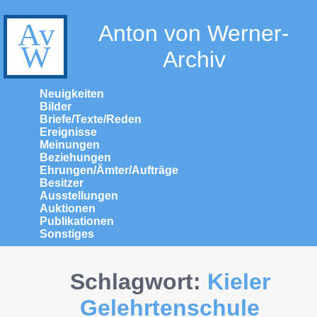
Anton von Werner-
Archiv
Neuigkeiten
Bilder
Briefe/Texte/Reden
Ereignisse
Meinungen
Beziehungen
Ehrungen/Ämter/Aufträge
Besitzer
Ausstellungen
Auktionen
Publikationen
Sonstiges
Schlagwort:
Kieler
Gelehrtenschule