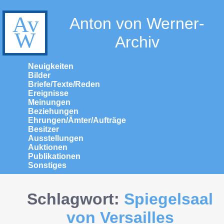
Anton von Werner-
Archiv
Neuigkeiten
Bilder
Briefe/Texte/Reden
Ereignisse
Meinungen
Beziehungen
Ehrungen/Ämter/Aufträge
Besitzer
Ausstellungen
Auktionen
Publikationen
Sonstiges
Schlagwort:
Spiegelsaal
von Versailles