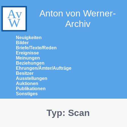
Anton von Werner-
Archiv
Neuigkeiten
Bilder
Briefe/Texte/Reden
Ereignisse
Meinungen
Beziehungen
Ehrungen/Ämter/Aufträge
Besitzer
Ausstellungen
Auktionen
Publikationen
Sonstiges
Typ: Scan