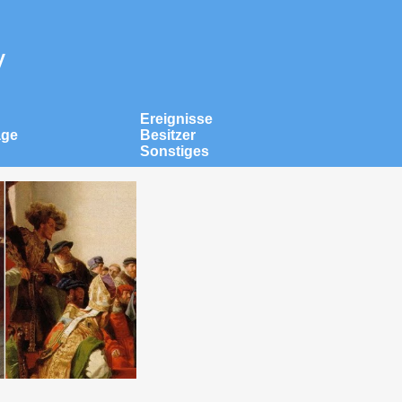
v
Ereignisse
äge
Besitzer
Sonstiges