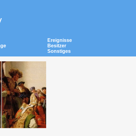
v
Ereignisse
äge
Besitzer
Sonstiges