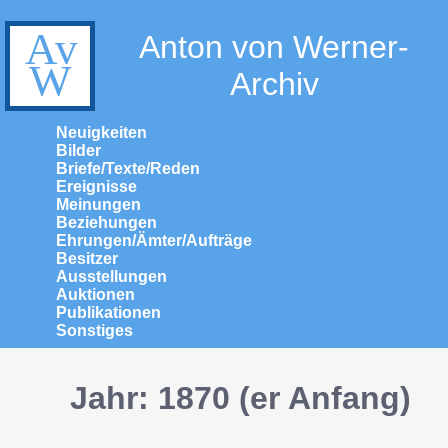
Anton von Werner-
Archiv
Neuigkeiten
Bilder
Briefe/Texte/Reden
Ereignisse
Meinungen
Beziehungen
Ehrungen/Ämter/Aufträge
Besitzer
Ausstellungen
Auktionen
Publikationen
Sonstiges
Jahr: 1870 (er Anfang)