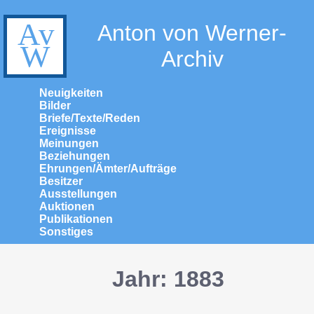
Anton von Werner-
Archiv
Neuigkeiten
Bilder
Briefe/Texte/Reden
Ereignisse
Meinungen
Beziehungen
Ehrungen/Ämter/Aufträge
Besitzer
Ausstellungen
Auktionen
Publikationen
Sonstiges
Jahr: 1883