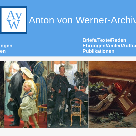
Anton von Werner-Archi
Briefe/Texte/Reden
ungen
Ehrungen/Ämter/Auftr
nen
Publikationen