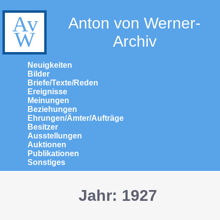
Anton von Werner-
Archiv
Neuigkeiten
Bilder
Briefe/Texte/Reden
Ereignisse
Meinungen
Beziehungen
Ehrungen/Ämter/Aufträge
Besitzer
Ausstellungen
Auktionen
Publikationen
Sonstiges
Jahr: 1927