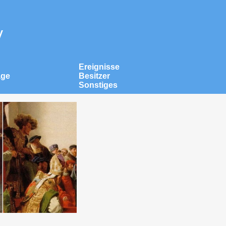
v
Ereignisse
äge
Besitzer
Sonstiges