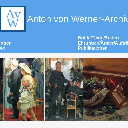
Anton von Werner-Archi
Briefe/Texte/Reden
ungen
Ehrungen/Ämter/Auftr
nen
Publikationen