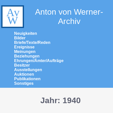
Anton von Werner-
Archiv
Neuigkeiten
Bilder
Briefe/Texte/Reden
Ereignisse
Meinungen
Beziehungen
Ehrungen/Ämter/Aufträge
Besitzer
Ausstellungen
Auktionen
Publikationen
Sonstiges
Jahr: 1940