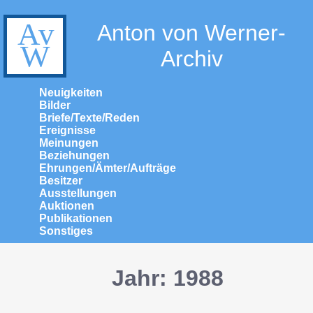
Anton von Werner-
Archiv
Neuigkeiten
Bilder
Briefe/Texte/Reden
Ereignisse
Meinungen
Beziehungen
Ehrungen/Ämter/Aufträge
Besitzer
Ausstellungen
Auktionen
Publikationen
Sonstiges
Jahr: 1988