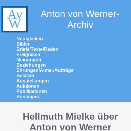
Anton von Werner-
Archiv
Neuigkeiten
Bilder
Briefe/Texte/Reden
Ereignisse
Meinungen
Beziehungen
Ehrungen/Ämter/Aufträge
Besitzer
Ausstellungen
Auktionen
Publikationen
Sonstiges
Hellmuth Mielke über
Anton von Werner