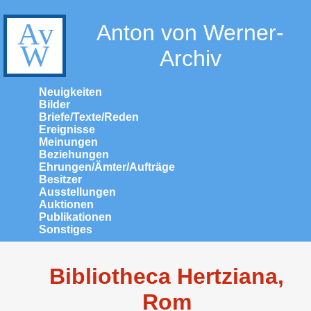
Anton von Werner-
Archiv
Neuigkeiten
Bilder
Briefe/Texte/Reden
Ereignisse
Meinungen
Beziehungen
Ehrungen/Ämter/Aufträge
Besitzer
Ausstellungen
Auktionen
Publikationen
Sonstiges
Bibliotheca Hertziana,
Rom