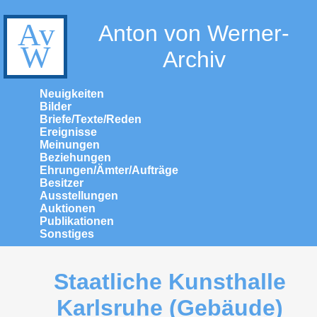
Anton von Werner-
Archiv
Neuigkeiten
Bilder
Briefe/Texte/Reden
Ereignisse
Meinungen
Beziehungen
Ehrungen/Ämter/Aufträge
Besitzer
Ausstellungen
Auktionen
Publikationen
Sonstiges
Staatliche Kunsthalle
Karlsruhe (Gebäude)