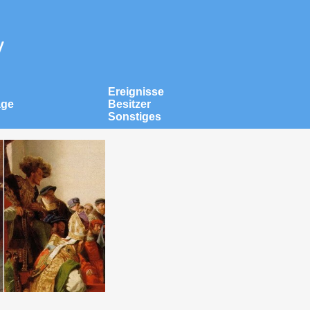
v
Ereignisse
äge
Besitzer
Sonstiges