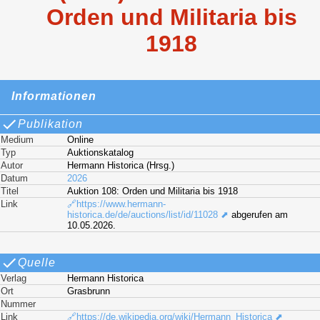
Orden und Militaria bis
1918
Informationen
Publikation
Medium
Online
Typ
Auktionskatalog
Autor
Hermann Historica (Hrsg.)
Datum
2026
Titel
Auktion 108: Orden und Militaria bis 1918
Link
🔗https://www.hermann-
historica.de/de/auctions/list/id/11028 ⬈
abgerufen am
10.05.2026.
Quelle
Verlag
Hermann Historica
Ort
Grasbrunn
Nummer
Link
🔗https://de.wikipedia.org/wiki/Hermann_Historica ⬈