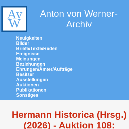
Anton von Werner-
Archiv
Neuigkeiten
Bilder
Briefe/Texte/Reden
Ereignisse
Meinungen
Beziehungen
Ehrungen/Ämter/Aufträge
Besitzer
Ausstellungen
Auktionen
Publikationen
Sonstiges
Hermann Historica (Hrsg.)
(2026) - Auktion 108: