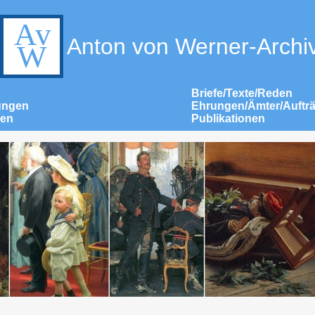
Anton von Werner-Archi
Briefe/Texte/Reden
ungen
Ehrungen/Ämter/Auftr
nen
Publikationen