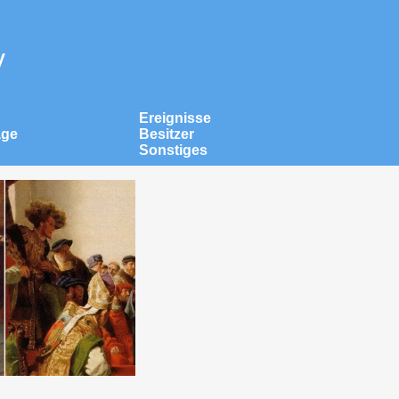
v
Ereignisse
äge
Besitzer
Sonstiges