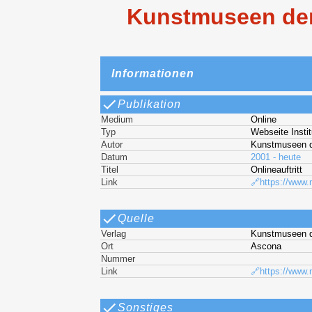
Kunstmuseen der 
Informationen
Publikation
Medium
Online
Typ
Webseite Instit
Autor
Kunstmuseen d
Datum
2001 - heute
Titel
Onlineauftritt
Link
🔗https://www
Quelle
Verlag
Kunstmuseen 
Ort
Ascona
Nummer
Link
🔗https://www
Sonstiges