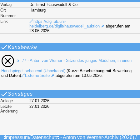
Verlag
Dr. Ernst Hauswedell & Co.
Ort
Hamburg
Nummer
Link
🔗https://digi.ub.uni-
heidelberg.de/diglit/hauswedell_auktion ⬈
abgerufen am
28.06.2026.
Kunstwerke
S. 77 - Anton von Werner - Sitzendes junges Mädchen, in einen
Handspiegel schauend (Unbekannt)
(Kurze Beschreibung mit Bewertung
und Daten)
🔗Externe Seite ⬈
abgerufen am 10.05.2026.
Sonstiges
Anlage
27.01.2026
Letzte
27.01.2026
Änderung
Impressum/Datenschutz
- Anton von Werner-Archiv (2026) /