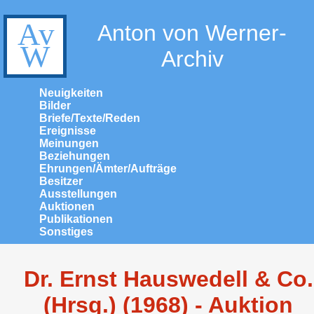
Anton von Werner-
Archiv
Neuigkeiten
Bilder
Briefe/Texte/Reden
Ereignisse
Meinungen
Beziehungen
Ehrungen/Ämter/Aufträge
Besitzer
Ausstellungen
Auktionen
Publikationen
Sonstiges
Dr. Ernst Hauswedell & Co.
(Hrsg.) (1968) - Auktion