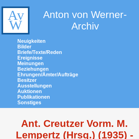
Anton von Werner-
Archiv
Neuigkeiten
Bilder
Briefe/Texte/Reden
Ereignisse
Meinungen
Beziehungen
Ehrungen/Ämter/Aufträge
Besitzer
Ausstellungen
Auktionen
Publikationen
Sonstiges
Ant. Creutzer Vorm. M.
Lempertz (Hrsg.) (1935) -