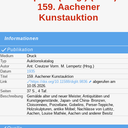
159. Aachener
Kunstauktion
Informationen
Publikation
Medium
Druck
Typ
Auktionskatalog
Autor
Ant. Creutzer Vorm. M. Lempertz (Hrsg.)
Datum
1935
Titel
159. Aachener Kunstauktion
Link
🔗https://doi.org/10.11588/diglit.9836 ⬈
abgerufen am
10.05.2026.
Seiten
37 S., 4 Taf.
Beschreibung
Gemälde alter und neuer Meister, Antiquitäten und
Kunstgegenstände, Japan- und China- Bronzen,
Cloisonnées, Porzellane, Gobelins, Perser-Teppiche,
Holzskulpturen, antike Möbel; Nachlässe von Luttitz,
Aachen, Louise Mathée, Aachen und anderer Besitz