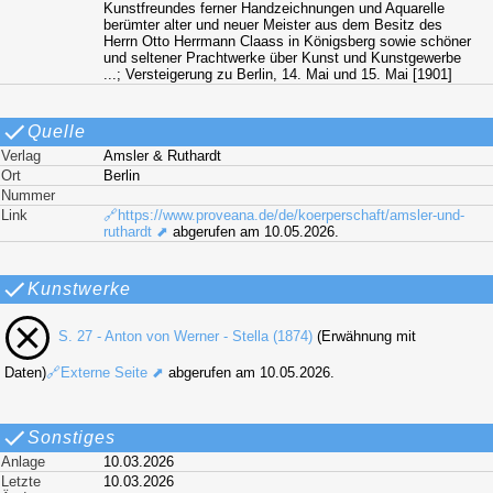
Kunstfreundes ferner Handzeichnungen und Aquarelle
berümter alter und neuer Meister aus dem Besitz des
Herrn Otto Herrmann Claass in Königsberg sowie schöner
und seltener Prachtwerke über Kunst und Kunstgewerbe
...; Versteigerung zu Berlin, 14. Mai und 15. Mai [1901]
Quelle
Verlag
Amsler & Ruthardt
Ort
Berlin
Nummer
Link
🔗https://www.proveana.de/de/koerperschaft/amsler-und-
ruthardt ⬈
abgerufen am 10.05.2026.
Kunstwerke
S. 27 - Anton von Werner - Stella (1874)
(Erwähnung mit
Daten)
🔗Externe Seite ⬈
abgerufen am 10.05.2026.
Sonstiges
Anlage
10.03.2026
Letzte
10.03.2026