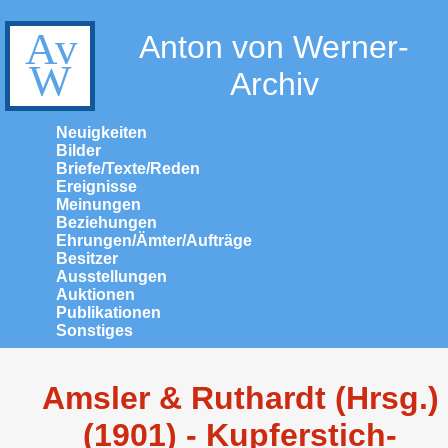
Anton von Werner-
Archiv
Neuigkeiten
Bilder
Briefe/Texte/Reden
Ereignisse
Meinungen
Beziehungen
Ehrungen/Ämter/Aufträge
Besitzer
Ausstellungen
Auktionen
Publikationen
Sonstiges
Amsler & Ruthardt (Hrsg.)
(1901) - Kupferstich-