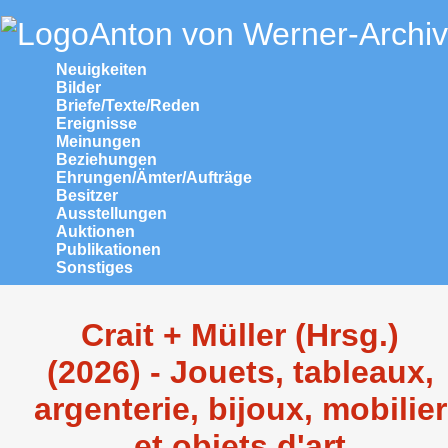
Anton von Werner-Archiv
Neuigkeiten
Bilder
Briefe/Texte/Reden
Ereignisse
Meinungen
Beziehungen
Ehrungen/Ämter/Aufträge
Besitzer
Ausstellungen
Auktionen
Publikationen
Sonstiges
Crait + Müller (Hrsg.)
(2026) - Jouets, tableaux,
argenterie, bijoux, mobilier
et objets d'art