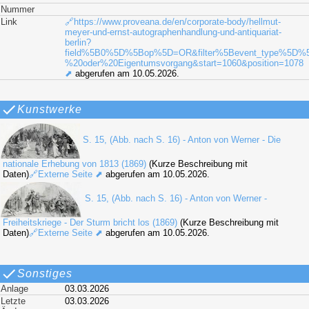
Nummer
Link
🔗https://www.proveana.de/en/corporate-body/hellmut-
meyer-und-ernst-autographenhandlung-und-antiquariat-
berlin?
field%5B0%5D%5Bop%5D=OR&filter%5Bevent_type%5D%5
%20oder%20Eigentumsvorgang&start=1060&position=1078
⬈
abgerufen am 10.05.2026.
Kunstwerke
S. 15, (Abb. nach S. 16) - Anton von Werner - Die
nationale Erhebung von 1813 (1869)
(Kurze Beschreibung mit
Daten)
🔗Externe Seite ⬈
abgerufen am 10.05.2026.
S. 15, (Abb. nach S. 16) - Anton von Werner -
Freiheitskriege - Der Sturm bricht los (1869)
(Kurze Beschreibung mit
Daten)
🔗Externe Seite ⬈
abgerufen am 10.05.2026.
Sonstiges
Anlage
03.03.2026
Letzte
03.03.2026