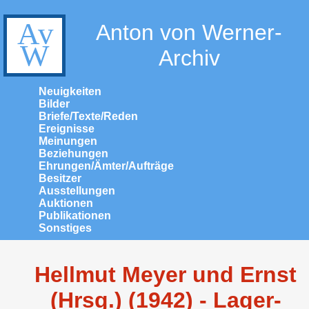
Anton von Werner-
Archiv
Neuigkeiten
Bilder
Briefe/Texte/Reden
Ereignisse
Meinungen
Beziehungen
Ehrungen/Ämter/Aufträge
Besitzer
Ausstellungen
Auktionen
Publikationen
Sonstiges
Hellmut Meyer und Ernst
(Hrsg.) (1942) - Lager-