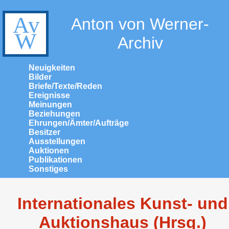
Anton von Werner-
Archiv
Neuigkeiten
Bilder
Briefe/Texte/Reden
Ereignisse
Meinungen
Beziehungen
Ehrungen/Ämter/Aufträge
Besitzer
Ausstellungen
Auktionen
Publikationen
Sonstiges
Internationales Kunst- und
Auktionshaus (Hrsg.)