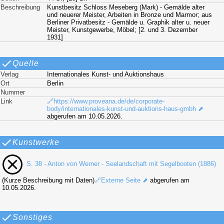
Beschreibung
Kunstbesitz Schloss Meseberg (Mark) - Gemälde alter
und neuerer Meister, Arbeiten in Bronze und Marmor; aus
Berliner Privatbesitz - Gemälde u. Graphik alter u. neuer
Meister, Kunstgewerbe, Möbel; [2. und 3. Dezember
1931]
Quelle
Verlag
Internationales Kunst- und Auktionshaus
Ort
Berlin
Nummer
Link
🔗https://www.proveana.de/de/corporate-
body/internationales-kunst-und-auktions-haus-gmbh ⬈
abgerufen am 10.05.2026.
Kunstwerke
S. 38 - Anton von Werner - Seelandschaft mit Segelbooten (1886)
(Kurze Beschreibung mit Daten)
🔗Externe Seite ⬈
abgerufen am
10.05.2026.
Sonstiges