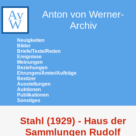
Anton von Werner-
Archiv
Neuigkeiten
Bilder
Briefe/Texte/Reden
Ereignisse
Meinungen
Beziehungen
Ehrungen/Ämter/Aufträge
Besitzer
Ausstellungen
Auktionen
Publikationen
Sonstiges
Stahl (1929) - Haus der
Sammlungen Rudolf