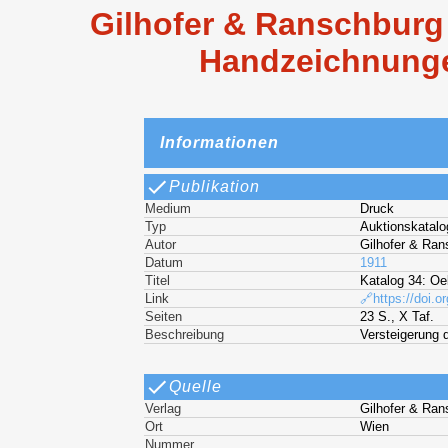
Gilhofer & Ranschburg 
Handzeichnunge
Informationen
Publikation
Medium
Druck
Typ
Auktionskatalo
Autor
Gilhofer & Ran
Datum
1911
Titel
Katalog 34: Oe
Link
🔗https://doi.o
Seiten
23 S., X Taf.
Beschreibung
Versteigerung d
Quelle
Verlag
Gilhofer & Ran
Ort
Wien
Nummer