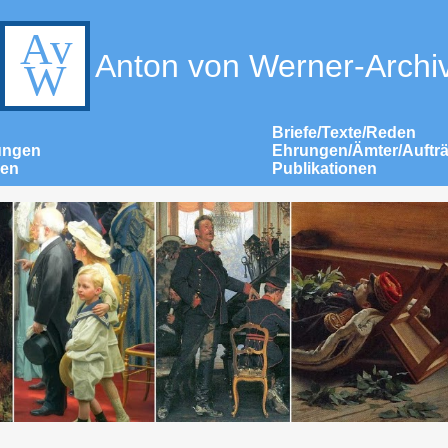
Anton von Werner-Archi
Briefe/Texte/Reden
ungen
Ehrungen/Ämter/Auftr
nen
Publikationen