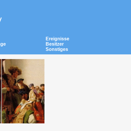
v
Ereignisse
äge
Besitzer
Sonstiges