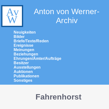
Anton von Werner-
Archiv
Neuigkeiten
Bilder
Briefe/Texte/Reden
Ereignisse
Meinungen
Beziehungen
Ehrungen/Ämter/Aufträge
Besitzer
Ausstellungen
Auktionen
Publikationen
Sonstiges
Fahrenhorst