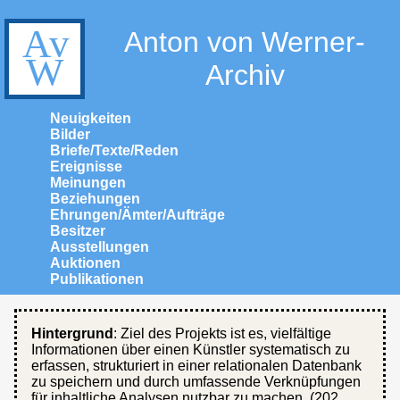
Anton von Werner-
Archiv
Neuigkeiten
Bilder
Briefe/Texte/Reden
Ereignisse
Meinungen
Beziehungen
Ehrungen/Ämter/Aufträge
Besitzer
Ausstellungen
Auktionen
Publikationen
Hintergrund
: Ziel des Projekts ist es, vielfältige
Informationen über einen Künstler systematisch zu
erfassen, strukturiert in einer relationalen Datenbank
zu speichern und durch umfassende Verknüpfungen
für inhaltliche Analysen nutzbar zu machen. (202