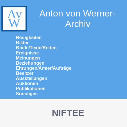
Anton von Werner-
Archiv
Neuigkeiten
Bilder
Briefe/Texte/Reden
Ereignisse
Meinungen
Beziehungen
Ehrungen/Ämter/Aufträge
Besitzer
Ausstellungen
Auktionen
Publikationen
Sonstiges
NIFTEE