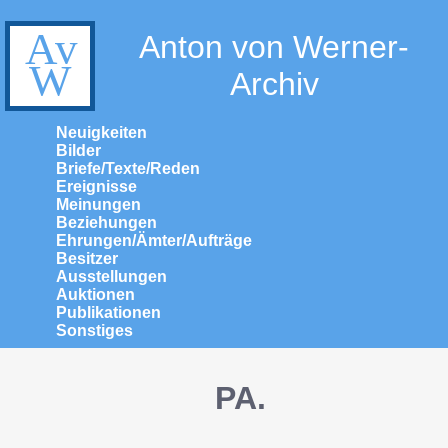
Anton von Werner-
Archiv
Neuigkeiten
Bilder
Briefe/Texte/Reden
Ereignisse
Meinungen
Beziehungen
Ehrungen/Ämter/Aufträge
Besitzer
Ausstellungen
Auktionen
Publikationen
Sonstiges
PA.