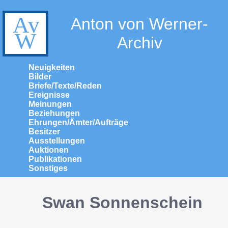
Anton von Werner-
Archiv
Neuigkeiten
Bilder
Briefe/Texte/Reden
Ereignisse
Meinungen
Beziehungen
Ehrungen/Ämter/Aufträge
Besitzer
Ausstellungen
Auktionen
Publikationen
Sonstiges
Swan Sonnenschein