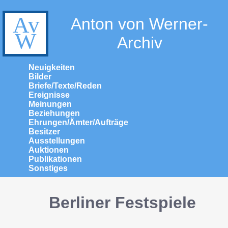
Anton von Werner-
Archiv
Neuigkeiten
Bilder
Briefe/Texte/Reden
Ereignisse
Meinungen
Beziehungen
Ehrungen/Ämter/Aufträge
Besitzer
Ausstellungen
Auktionen
Publikationen
Sonstiges
Berliner Festspiele