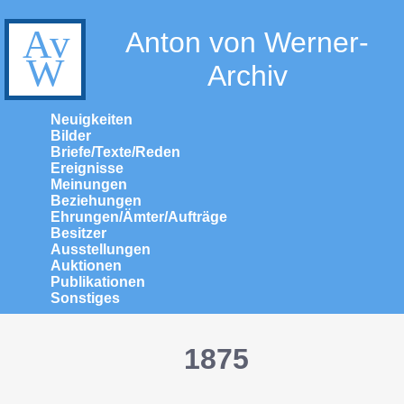
Anton von Werner-
Archiv
Neuigkeiten
Bilder
Briefe/Texte/Reden
Ereignisse
Meinungen
Beziehungen
Ehrungen/Ämter/Aufträge
Besitzer
Ausstellungen
Auktionen
Publikationen
Sonstiges
1875