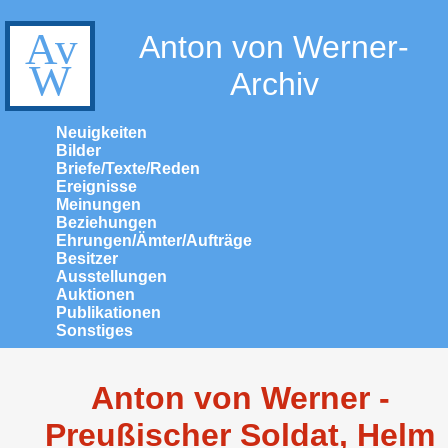
Anton von Werner-
Archiv
Neuigkeiten
Bilder
Briefe/Texte/Reden
Ereignisse
Meinungen
Beziehungen
Ehrungen/Ämter/Aufträge
Besitzer
Ausstellungen
Auktionen
Publikationen
Sonstiges
Anton von Werner -
Preußischer Soldat, Helm