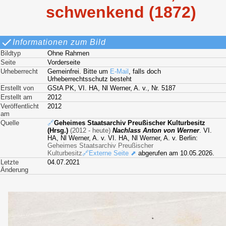
schwenkend (1872)
Informationen zum Bild
Bildtyp
Ohne Rahmen
Seite
Vorderseite
Urheberrecht
Gemeinfrei. Bitte um
E-Mail
, falls doch
Urheberrechtsschutz besteht
Erstellt von
GStA PK, VI. HA, Nl Werner, A. v., Nr. 5187
Erstellt am
2012
Veröffentlicht
2012
am
Quelle
🔗
Geheimes Staatsarchiv Preußischer Kulturbesitz
(Hrsg.)
(2012 - heute)
Nachlass Anton von Werner
. VI.
HA, Nl Werner, A. v. VI. HA, Nl Werner, A. v. Berlin:
Geheimes Staatsarchiv Preußischer
Kulturbesitz
🔗Externe Seite ⬈
abgerufen am 10.05.2026.
Letzte
04.07.2021
Änderung